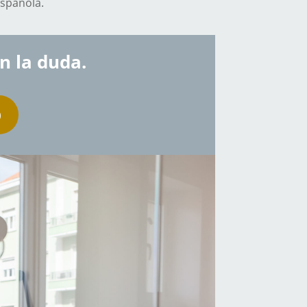
española.
on la duda.
O