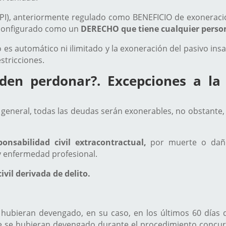
EPI), anteriormente regulado como BENEFICIO de exoneración
á configurado como un
DERECHO que tiene cualquier person
es automático ni ilimitado y la exoneración del pasivo ins
stricciones.
den perdonar?. Excepciones a la 
general, todas las deudas serán exonerables, no obstante, e
onsabilidad civil extracontractual,
por muerte o daño
y enfermedad profesional.
ivil derivada de delito.
hubieran devengado, en su caso, en los últimos 60 días de
ue se hubieran devengado durante el procedimiento concur