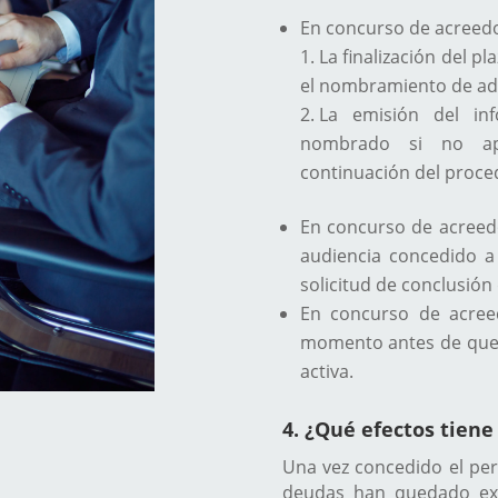
En concurso de acreedor
La finalización del p
el nombramiento de adm
La emisión del inf
nombrado si no apre
continuación del proce
En concurso de acreedo
audiencia concedido a 
solicitud de conclusión
En concurso de acree
momento antes de que e
activa.
4. ¿Qué efectos tiene
Una vez concedido el per
deudas han quedado ex