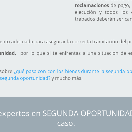
reclamaciones
de pago, n
ejecución y todos los
trabados deberán ser can
iento adecuado para asegurar la correcta tramitación del 
tunidad,
por lo que si te enfrentas a una situación de 
 sobre
¿qué pasa con con los bienes durante la segunda o
 segunda oportunidad?
y mucho más.
 expertos en SEGUNDA OPORTUNIDAD 
caso.