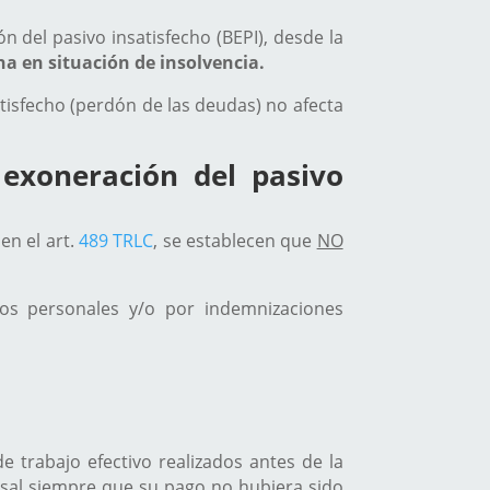
 del pasivo insatisfecho (BEPI), desde la
a en situación de insolvencia.
atisfecho (perdón de las deudas) no afecta
exoneración del pasivo
n el art.
489 TRLC
, se establecen que
NO
s personales y/o por indemnizaciones
 trabajo efectivo realizados antes de la
sal siempre que su pago no hubiera sido